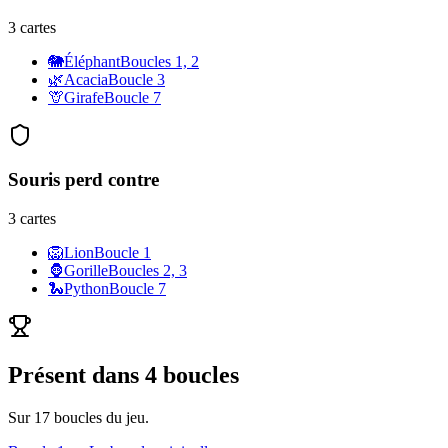
3
cartes
🐘
Éléphant
Boucle
s
1, 2
🌿
Acacia
Boucle
3
🦒
Girafe
Boucle
7
Souris
perd contre
3
cartes
🦁
Lion
Boucle
1
🦍
Gorille
Boucle
s
2, 3
🐍
Python
Boucle
7
Présent dans
4
boucle
s
Sur
17
boucles du jeu.