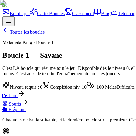
But du jeu
Cartes
Boucles
Classement
Blog
Téléchar
Toutes les boucles
Malamala King · Boucle
1
Boucle
1
—
Savane
C'est LA boucle qui résume tout le jeu. Disponible dès le niveau 0, el
bonus. C'est aussi le terrain d'entraînement de tous les joueurs.
Niveau requis :
0
Complétion niv.
10
+
100
Malas
Difficulté
🦁
Lion
🐭
Souris
🐘
Éléphant
Chaque carte bat la suivante, et la dernière boucle sur la première. 