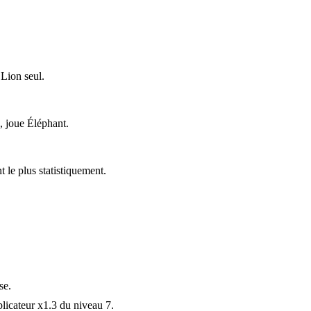
 Lion seul.
e, joue Éléphant.
t le plus statistiquement.
se.
plicateur x1.3 du niveau 7.