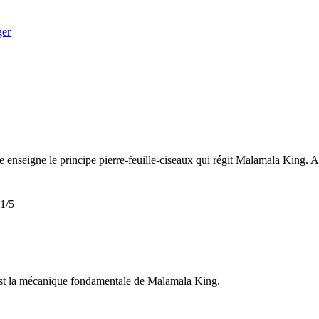
ger
le enseigne le principe pierre-feuille-ciseaux qui régit Malamala King. 
1
/5
C'est la mécanique fondamentale de Malamala King.