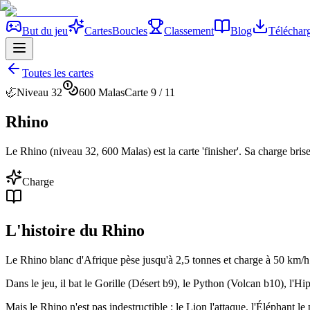
But du jeu
Cartes
Boucles
Classement
Blog
Téléchar
Toutes les cartes
🦏
Niveau
32
600
Malas
Carte
9
/ 11
Rhino
Le Rhino (niveau 32, 600 Malas) est la carte 'finisher'. Sa charge brise
Charge
L'histoire du
Rhino
Le Rhino blanc d'Afrique pèse jusqu'à 2,5 tonnes et charge à 50 km/h. 
Dans le jeu, il bat le Gorille (Désert b9), le Python (Volcan b10), l'
Mais le Rhino n'est pas indestructible : le Lion l'attaque, l'Éléphant le 