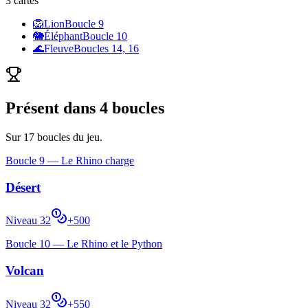
3
cartes
🦁
Lion
Boucle
9
🐘
Éléphant
Boucle
10
🌊
Fleuve
Boucle
s
14, 16
Présent dans
4
boucle
s
Sur
17
boucles du jeu.
Boucle
9
—
Le Rhino charge
Désert
Niveau
32
+
500
Boucle
10
—
Le Rhino et le Python
Volcan
Niveau
32
+
550