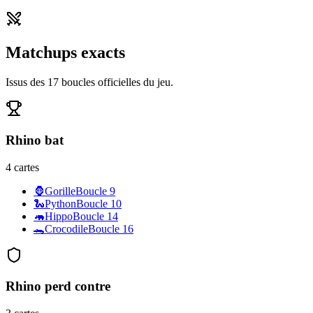
Matchups exacts
Issus des 17 boucles officielles du jeu.
Rhino
bat
4
cartes
🦍
Gorille
Boucle
9
🐍
Python
Boucle
10
🦛
Hippo
Boucle
14
🐊
Crocodile
Boucle
16
Rhino
perd contre